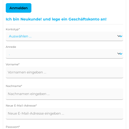
Anmelden
Ich bin Neukunde! und lege ein Geschäftskonto an!
Persönliche Informationen
Kontotyp*
Anrede
Vorname*
Nachname*
Neue E-Mail-Adresse*
Passwort*