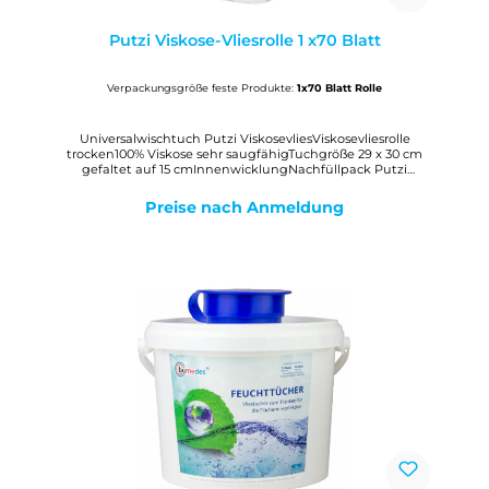
Putzi Viskose-Vliesrolle 1 x70 Blatt
Verpackungsgröße feste Produkte:
1x70 Blatt Rolle
Universalwischtuch Putzi ViskosevliesViskosevliesrolle
trocken100% Viskose sehr saugfähigTuchgröße 29 x 30 cm
gefaltet auf 15 cmInnenwicklungNachfüllpack Putzi
Universalwischtücher eignen sich bestens zum Einsatz im
Spendereimer.Die Handhabung der Tücher erfolgt auf
Preise nach Anmeldung
einfache Weise. Sie sind in vielen Bereichen
einsetzbar. Trockenanwendung: Ideal zur Beseitigung von
Schmutz, Öl, Silokon, Farben, u.s.w. Putzi
Universalwischtücher sind im Feuchttuchspender
einsetzbar und können mit ausgewählten
Reinigungsmitteln getränkt werden.