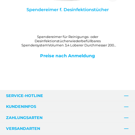
Spendereimer f. Desinfektionstücher
Spendereimer für Reinigungs- oder
Desinfektionstücherwiederbefüllbares
SpendersystemVolumen 3,4 Loberer Durchmesser 200
mmHöhe incl. Spendereinsatz 185 mmDeckel transparent
Spendereinsatz SternformDer Spendereimer ist mit
Preise nach Anmeldung
Reinigungs- oder Desinfektionsmittel befüllbar (separat
erhältlich).
SERVICE-HOTLINE
KUNDENINFOS
ZAHLUNGSARTEN
VERSANDARTEN