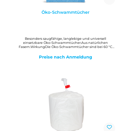
Öko-Schwammtücher
Besonders saugfähige, langlebige und universell
einsetzbare Öko-Schwammtücher.Aus natürlichen
Fasern.WirkungDie Öko-Schwammtücher sind bei 60 °C
waschbar und extrem langlebig, fusselfrei und im
gesamten Haushalt einsetzbar.DosierungBiologisch
Preise nach Anmeldung
abbaubar und 100% verrottbar nach EMPA-Test.