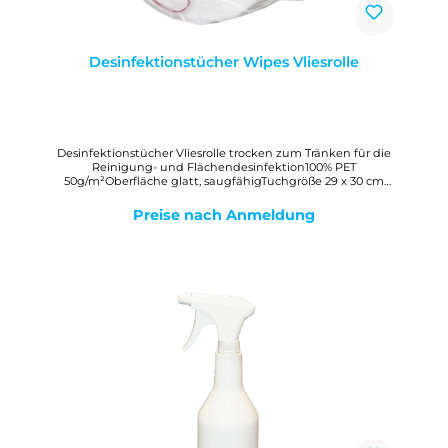
Desinfektionstücher Wipes Vliesrolle
Desinfektionstücher Vliesrolle trocken zum Tränken für die
Reinigung- und Flächendesinfektion100% PET
50g/m²Oberfläche glatt, saugfähigTuchgröße 29 x 30 cm
gefaltet auf 14,5 cmInnenwicklungBümedes Tücher
bestehen aus 100% hochwertigem PET, dieses Material
Preise nach Anmeldung
gewährleistet die optimale Wirkstoffabgabe an die zu
desinfizierenden Oberflächen.Standzeit 28 Tage bei jeder
Rolle ist ein beschreibbarer Aufkleber zur Kennzeichnung
des Spendereimers enthalten.Nachfüllpack bümedes
Wipes Desinfektionstücher eignen sich bestens zum
Einsatz im Spendereimer zur
Flächendesinfektion.Bümedes Wipes Desinfektionstücher
sind im Feuchttuchspender einsetzbar und können mit
ausgewählten Reinigungs- und Desinfektionsmitteln
getränkt werden. Die Handhabung der Tücher erfolgt auf
einfache Weise. Sie sind in vielen Bereichen einsetzbar. Die
flusenfreien Tücher besitzen eine Standzeit mit
angesetzter Lösung von 28 Tagen.