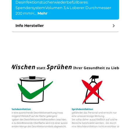
Desinfektionstücherwiederbefüllbares
SpendersystemVolumen 3,4 Loberer Durchmesser
200 mmH…
Mehr
Info Hersteller