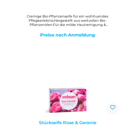
Cremige Bio-Pflanzenseife für ein wohltuendes
Pflegeerlebnis.Hergestellt aus wertvollen Bio-
Pflanzenölen.Für die milde Hautreinigung &
Körperpflege.Mit Bio-Sheabutter für ein zartes
Hautgefühl.Mit Bio-Mandel- und Bio-
Preise nach Anmeldung
Avocadoöl.WirkungMilde, reine Bio-Pflanzenölseife mit Bio-
Sheabutter zur gesamten Hautpflege. Der cremig-feine
Schaum hinterlässt ein angenehmes, weiches Hautgefühl.
Stückseife Rose & Geranie