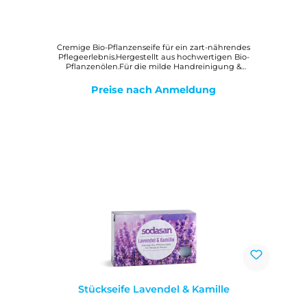
Cremige Bio-Pflanzenseife für ein zart-nährendes
Pflegeerlebnis.Hergestellt aus hochwertigen Bio-
Pflanzenölen.Für die milde Handreinigung &
Körperpflege.Mit Bio-Sheabutter für ein zartes
Hautgefühl.Mit Auszügen von Bio-Calendula und Bio-
Preise nach Anmeldung
Aloe.WirkungMilde, reine Bio-Pflanzenölseife mit Bio-
Sheabutter zur gesamten Hautpflege. Der cremig-feine
Schaum hinterlässt ein angenehmes, weiches Hautgefühl.
Stückseife Lavendel & Kamille