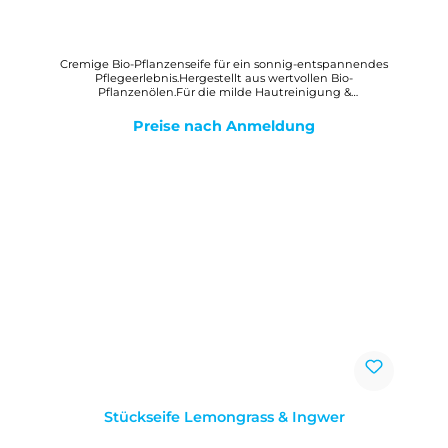
Cremige Bio-Pflanzenseife für ein sonnig-entspannendes
Pflegeerlebnis.Hergestellt aus wertvollen Bio-
Pflanzenölen.Für die milde Hautreinigung &
Körperpflege.Mit Bio-Sheabutter für ein zartes
Hautgefühl.Mit ätherischem Bio-Lavandinöl und
Preise nach Anmeldung
Kamilleölen.WirkungMilde, reine Bio-Pflanzenölseife mit
Bio-Sheabutter zur gesamten Hautpflege. Der cremig-
feine Schaum hinterlässt ein angenehmes, weiches
Hautgefühl.
Stückseife Lemongrass & Ingwer