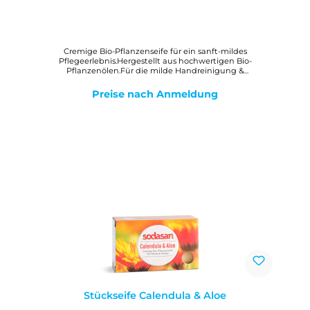
Cremige Bio-Pflanzenseife für ein sanft-mildes
Pflegeerlebnis.Hergestellt aus hochwertigen Bio-
Pflanzenölen.Für die milde Handreinigung &
Körperpflege.Für die Bedürfnisse von Allergikern und
Menschen mit sensibler Haut geeignet.Frei von Duft-, Farb-
Preise nach Anmeldung
und KonservierungsstoffenWirkungMilde, reine Bio-
Pflanzenölseife zur gesamten Hautpflege. Der cremig-feine
Schaum hinterlässt ein angenehmes, weiches Hautgefühl.
Stückseife Calendula & Aloe