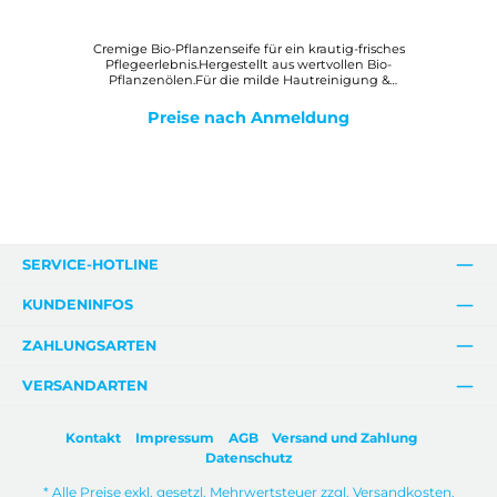
Cremige Bio-Pflanzenseife für ein krautig-frisches
Pflegeerlebnis.Hergestellt aus wertvollen Bio-
Pflanzenölen.Für die milde Hautreinigung &
Körperpflege.Mit Bio-Sheabutter für ein zartes
Hautgefühl.Mit Auszügen von Verbene und
Preise nach Anmeldung
Lemon.WirkungMilde, reine Bio-Pflanzenölseife mit Bio-
Sheabutter zur gesamten Hautpflege. Der cremig-feine
Schaum hinterlässt ein angenehmes, weiches Hautgefühl.
SERVICE-HOTLINE
KUNDENINFOS
ZAHLUNGSARTEN
VERSANDARTEN
Kontakt
Impressum
AGB
Versand und Zahlung
Datenschutz
* Alle Preise exkl. gesetzl. Mehrwertsteuer zzgl.
Versandkosten
.