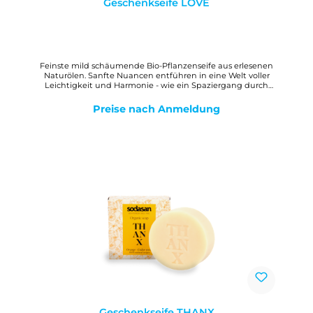
Geschenkseife LOVE
Feinste mild schäumende Bio-Pflanzenseife aus erlesenen
Naturölen. Sanfte Nuancen entführen in eine Welt voller
Leichtigkeit und Harmonie - wie ein Spaziergang durch
einen Rosengarten. Ein kleines Stück Natur und Pflege als
liebevoller Gruß, der von Herzen kommt. WirkungMilde,
Preise nach Anmeldung
reine Bio-Pflanzenölseife mit Bio-Sheabutter zur gesamten
Hautpflege. Der cremig-feine Schaum hinterlässt ein
angenehmes, weiches Hautgefühl.
Geschenkseife THANX