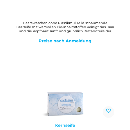
Haarewaschen ohne Plastikmüll.Mild schäumende
Haarseife mit wertvollen Bio-Inhaltsstoffen.Reinigt das Haar
und die Kopfhaut sanft und gründlich.Bestandteile der
Bio-Maniok-Wurzel und Bio-Kokosnuss kräftigen das Haar
und erhöhen die Kämmbarkeit.Nach traditioneller
Preise nach Anmeldung
Seifensiedekunst hergestellt.WirkungDie Haarseifen von
sodasan reinigen sanft und besonders ergiebig Haare wie
Kopfhaut.DosierungSeife einige Male über das nasse Haar
streichen und durch Einmassieren aufschäumen.Tipp: Eine
saure Spülung (aus 1 Liter Wasser und 2 EL z.B. Apfelessig)
ist bei besonders hartem Wasser empfehlenswert.
Kernseife