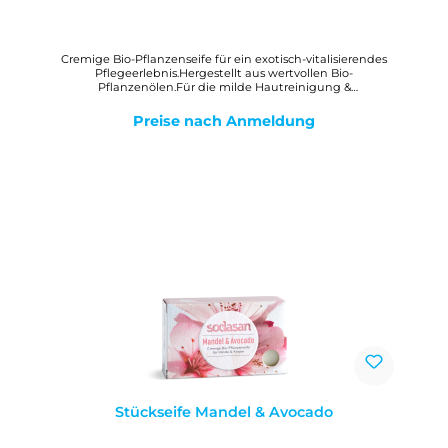
Cremige Bio-Pflanzenseife für ein exotisch-vitalisierendes
Pflegeerlebnis.Hergestellt aus wertvollen Bio-
Pflanzenölen.Für die milde Hautreinigung &
Körperpflege.Mit Bio-Sheabutter für ein zartes
Hautgefühl.Mit Auszügen aus Bio-Zitronengras und Bio-
Preise nach Anmeldung
Ingwer.WirkungMilde, reine Bio-Pflanzenölseife mit Bio-
Sheabutter zur gesamten Hautpflege. Der cremig-feine
Schaum hinterlässt ein angenehmes, weiches Hautgefühl.
Stückseife Mandel & Avocado