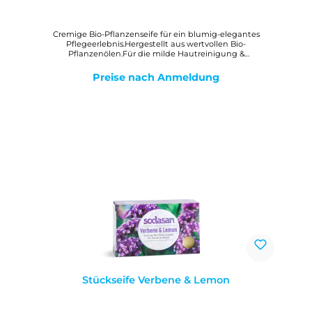
Cremige Bio-Pflanzenseife für ein blumig-elegantes
Pflegeerlebnis.Hergestellt aus wertvollen Bio-
Pflanzenölen.Für die milde Hautreinigung &
Körperpflege.Mit Bio-Sheabutter für ein zartes
Hautgefühl.Mit erlesenen Essenzen von Rose und
Preise nach Anmeldung
Geranie.WirkungMilde, reine Bio-Pflanzenölseife mit Bio-
Sheabutter zur gesamten Hautpflege. Der cremig-feine
Schaum hinterlässt ein angenehmes, weiches Hautgefühl.
Stückseife Verbene & Lemon