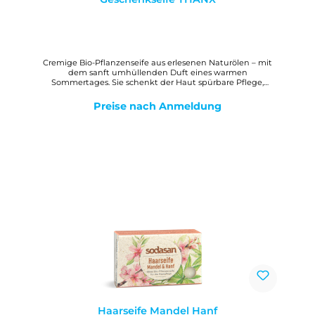
Cremige Bio-Pflanzenseife aus erlesenen Naturölen – mit
dem sanft umhüllenden Duft eines warmen
Sommertages. Sie schenkt der Haut spürbare Pflege,
verwöhnt die Sinne und hinterlässt ein Gefühl von
Geborgenheit. Ein liebevolles Dankeschön, das von Herzen
Preise nach Anmeldung
kommt. WirkungMilde, reine Bio-Pflanzenölseife mit Bio-
Sheabutter zur gesamten Hautpflege. Der cremig-feine
Schaum hinterlässt ein angenehmes, weiches Hautgefühl.
Haarseife Mandel Hanf