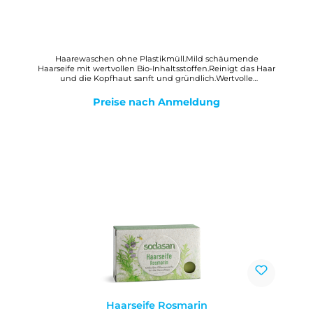
Haarewaschen ohne Plastikmüll.Mild schäumende
Haarseife mit wertvollen Bio-Inhaltsstoffen.Reinigt das Haar
und die Kopfhaut sanft und gründlich.Wertvolle
Bestandteile von Bio-Mandelöl, Bio-Hanföl und Bio-
Sheabutter kräftigen das Haar und erhöhen die
Preise nach Anmeldung
Kämmbarkeit.Bio-Orangenöl rundet den samtig-pudrigen
Duft ab und verleiht ihm eine warme, sonnige
Note.Hergestellt in der ostfriesischen
Seifenmanufaktur.WirkungDie Haarseifen von sodasan
reinigen sanft und besonders ergiebig Haare wie
Kopfhaut.DosierungSeife einige Male über das nasse Haar
streichen und durch Einmassieren aufschäumen.Tipp: Eine
saure Spülung (aus 1 Liter Wasser und 2 EL z.B. Apfelessig)
ist bei besonders hartem Wasser empfehlenswert.
Haarseife Rosmarin