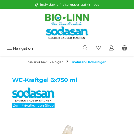
individuelle Preisgruppen auf Anfrage
alt springen
Navigation
Sie sind hier:
Reinigen
sodasan Badreiniger
WC-Kraftgel 6x750 ml
Bildergalerie überspringen