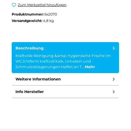
Zum Merkzettel hinzufügen
Produktnummer:
6x2070
Versandgewicht:
4,8 kg
Beschreibung
Kraftvolle Reinigung &amp; hygienische Frische im
WC.Entfernt kraftvoll Kalk, Urinstein und
Schmutzablagerungen.Haftet an T…
Mehr
Weitere Informationen
Info Hersteller