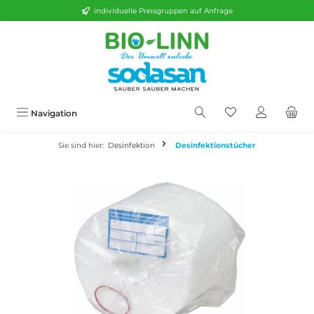
individuelle Preisgruppen auf Anfrage
alt springen
Navigation
Sie sind hier:
Desinfektion
Desinfektionstücher
Bildergalerie überspringen